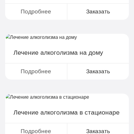
Круглосуточное наблюдение
Поддержка родственников
Подробнее
Заказать
4-х разовое питание
Больничный лист
Лечение алкоголизма на дому
Записаться
Подробнее
Заказать
Лечение алкоголизма в стационаре
Подробнее
Заказать