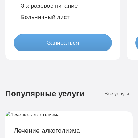
3-х разовое питание
Больничный лист
Записаться
Бюджетно
1 490 руб
Популярные услуги
4-х местная комната
2
Все услуги
Диагностика
Групповая терапия
Детоксикация
Лечение алкоголизма