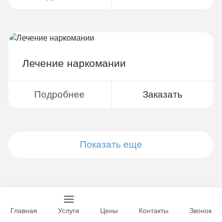
Лечение наркомании
Подробнее
Заказать
Показать еще
Подробнее
Подробнее
Подробнее
Подробнее
Подробнее
Подробнее
Подробнее
Подробнее
Заказать
Заказать
Заказать
Заказать
Заказать
Заказать
Заказать
Заказать
Специалисты
Главная
Услуги
Цены
Контакты
Звонок
Все врачи