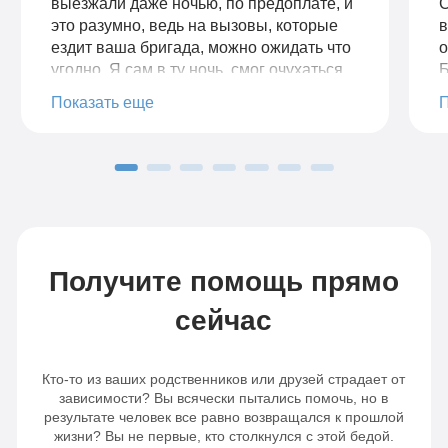
выезжали даже ночью, по предоплате, и
С
это разумно, ведь на вызовы, которые
в
ездит ваша бригада, можно ожидать что
о
угодно. Я сам в ту ночь, смог очухаться
Б
спустя 20 минут звонков в домофон.
р
Показать еще
Бригада не уезжала, а дозванивалась до
к
меня до пьяного.
Получите помощь прямо
сейчас
Кто-то из ваших родственников или друзей страдает от
зависимости? Вы всячески пытались помочь, но в
результате человек все равно возвращался к прошлой
жизни? Вы не первые, кто столкнулся с этой бедой.