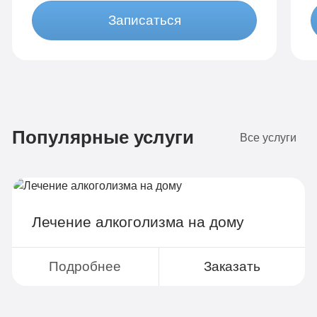
Записаться
Бюджетно
1 490 руб
Популярные услуги
4-х местная комната
2
Все услуги
Диагностика
Групповая терапия
Детоксикация
Лечение алкоголизма на дому
Круглосуточное наблюдение
Поддержка родственников
Подробнее
Заказать
4-х разовое питание