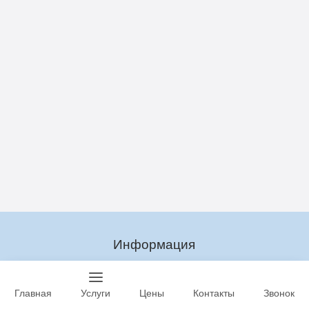
Информация
О нас
Лицензии
Главная
Услуги
Цены
Контакты
Звонок
Специалисты