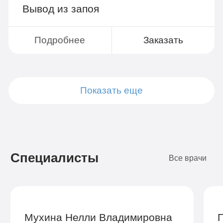
Вывод из запоя
Подробнее
Заказать
Показать еще
Подробнее
Подробнее
Подробнее
Подробнее
Подробнее
Подробнее
Подробнее
Подробнее
Заказать
Заказать
Заказать
Заказать
Заказать
Заказать
Заказать
Заказать
Специалисты
Все врачи
Мухина Нелли Владимировна