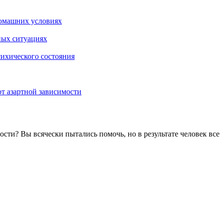
омашних условиях
ных ситуациях
сихического состояния
т азартной зависимости
мости? Вы всячески пытались помочь, но в результате человек в