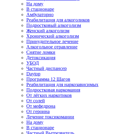
На дому
В стационаре
Амбулаторно
Реабилитация для алкоголиков
Подростковый алкоголизм
Женский алкоголизм
Хронический алкоголизм
Принудительное лечение
Алкогольное отравление
Снятие ломки
Детоксикация
УБОД
Частный диспансер
Daytop
Программа 12 Шагов
Реабилитация для наркозависимых
Подростковая наркомания
От лёгких наркотиков
От солей
От мефедрона
От героина
Лечение токсикомании
На дому
В стационаре
Частный Вытрезвитель