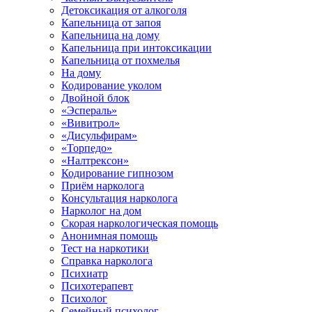
Детоксикация от алкоголя
Капельница от запоя
Капельница на дому
Капельница при интоксикации
Капельница от похмелья
На дому
Кодирование уколом
Двойной блок
«Эспераль»
«Вивитрол»
«Дисульфирам»
«Торпедо»
«Налтрексон»
Кодирование гипнозом
Приём нарколога
Консультация нарколога
Нарколог на дом
Скорая наркологическая помощь
Анонимная помощь
Тест на наркотики
Справка нарколога
Психиатр
Психотерапевт
Психолог
Семейный психолог