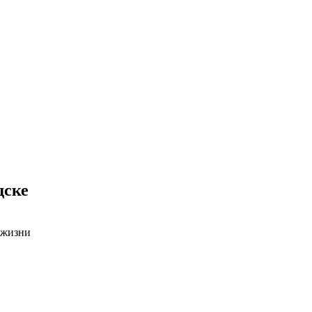
дске
 жизни