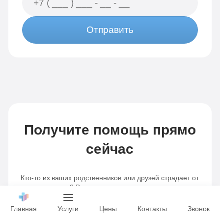
Отправить
Получите помощь прямо
сейчас
Кто-то из ваших родственников или друзей страдает от
зависимости? Вы всячески пытались помочь, но в
результате человек все равно возвращался к прошлой
жизни? Вы не первые, кто столкнулся с этой бедой.
Главная
Услуги
Цены
Контакты
Звонок