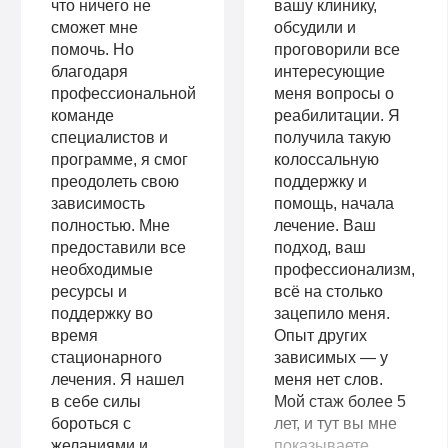
что ничего не
вашу клинику,
сможет мне
обсудили и
помочь. Но
проговорили все
благодаря
интересующие
профессиональной
меня вопросы о
команде
реабилитации. Я
специалистов и
получила такую
программе, я смог
колоссальную
преодолеть свою
поддержку и
зависимость
помощь, начала
полностью. Мне
лечение. Ваш
предоставили все
подход, ваш
необходимые
профессионализм,
ресурсы и
всё на столько
поддержку во
зацепило меня.
время
Опыт других
стационарного
зависимых — у
лечения. Я нашел
меня нет слов.
в себе силы
Мой стаж более 5
бороться с
лет, и тут вы мне
желаниями и
показываете