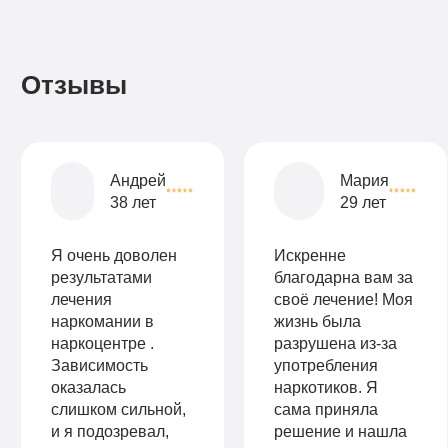
день
Записаться
Записаться
Записаться
Отзывы
Записаться
Записаться
Записаться
Андрей
Мария
38 лет
29 лет
Я очень доволен
Искренне
результатами
благодарна вам за
лечения
своё лечение! Моя
наркомании в
жизнь была
наркоцентре .
разрушена из-за
Зависимость
употребления
оказалась
наркотиков. Я
слишком сильной,
сама приняла
и я подозревал,
решение и нашла