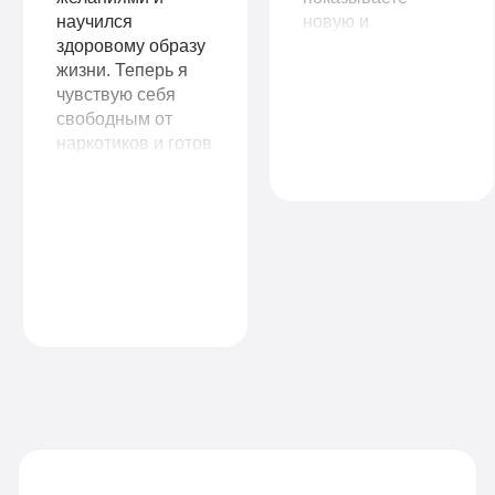
научился
новую и
здоровому образу
счастливую жизнь
жизни. Теперь я
без наркотиков. Во
чувствую себя
что я и поверить
свободным от
уже не могла.
наркотиков и готов
Огромное вам
начать новую
спасибо!
главу в своей
жизни. Я
рекомендую
клинику всем, кто
ищет настоящую
помощь