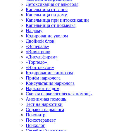
Детоксикация от алкоголя
Капельница от запоя
Капельница на дому
Капельница при интоксикации
Капельница от похмелья
На дому
Кодирование уколом
Двойной блок
«Эспераль»
«Вивитрол»
«Дисульфирам»
«Торпедо»
«Налтрексон»
Кодирование гипнозом
Приём нарколога
Консультация нарколога
Нарколог на дом
Скорая наркологическая помощь
Анонимная помощь
Тест на наркотики
Справка нарколога
Психиатр
Психотерапевт
Психолог
Семейный психолог