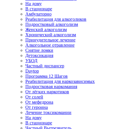
На дому
В стационаре
Амбулаторно
Реабилитация для алкоголиков
Подростковый алкоголизм
Женский алкоголизм
Хронический алкоголизм
Принудительное лечение
Алкогольное отравление
Снятие ломки
Детоксикация
УБОД
Частный диспансер
Daytop
Программа 12 Шагов
Реабилитация для наркозависимых
Подростковая наркомания
От лёгких наркотиков
От солей
От мефедрона
От героина
Лечение токсикомании
На дому
В стационаре
Частный Вытрезвитель