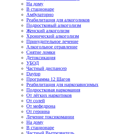
На дому
В стационаре
Амбулаторно
Реабилитация для алкоголиков
Подростковый алкоголизм
Женский алкоголизм
Хронический алкоголизм
Принудительное лечение
Алкогольное отравление
Снятие ломки
Детоксикация
УБОД
Частный диспансер
Daytop
Программа 12 Шагов
Реабилитация для наркозависимых
Подростковая наркомания
От лёгких наркотиков
От солей
От мефедрона
От героина
Лечение токсикомании
На дому
В стационаре
Частный Вытрезвитель