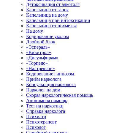
Детоксикация от алкоголя
Капельница от запоя
Капельница на дому
Капельница при интоксикации
Капельница от похмелья
На дому
Кодирование уколом
Двойной блок
«Эспераль»
«Вивитрол»
«Дисульфирам»
«Торпедо»
«Налтрексон»
Кодирование гипнозом
Приём нарколога
Консультация нарколога
Нарколог на дом
Скорая наркологическая помощь
Анонимная помощь
Тест на наркотики
Справка нарколога
Психиатр
Психотерапевт
Психолог
Семейный психолог