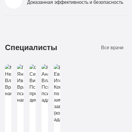
Доказанная эффективность и безопасность
Специалисты
Все врачи
Мухина
Пеца
Скопин
Ракитянская
Нелли
Янош
Сергей
Анастасия
Владимировна
Иванович
Викторович
Владиславовна