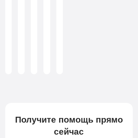
Врач
Егоров
психиатр-
Врач
Психолог,
Психолог,
Евгений
нарколог
психиатр-
программный
психотерапевт,
Игоревич
нарколог
директор
аддиктолог
Консультант
по
химической
зависимости
(консультант-
аддиктолог)
Получите помощь прямо
сейчас