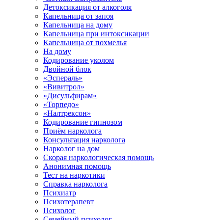
Детоксикация от алкоголя
Капельница от запоя
Капельница на дому
Капельница при интоксикации
Капельница от похмелья
На дому
Кодирование уколом
Двойной блок
«Эспераль»
«Вивитрол»
«Дисульфирам»
«Торпедо»
«Налтрексон»
Кодирование гипнозом
Приём нарколога
Консультация нарколога
Нарколог на дом
Скорая наркологическая помощь
Анонимная помощь
Тест на наркотики
Справка нарколога
Психиатр
Психотерапевт
Психолог
Семейный психолог