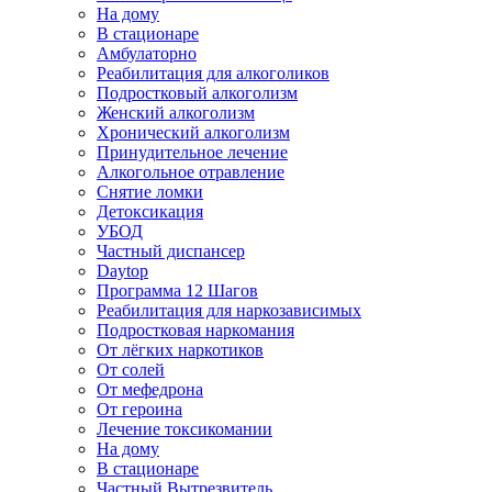
На дому
В стационаре
Амбулаторно
Реабилитация для алкоголиков
Подростковый алкоголизм
Женский алкоголизм
Хронический алкоголизм
Принудительное лечение
Алкогольное отравление
Снятие ломки
Детоксикация
УБОД
Частный диспансер
Daytop
Программа 12 Шагов
Реабилитация для наркозависимых
Подростковая наркомания
От лёгких наркотиков
От солей
От мефедрона
От героина
Лечение токсикомании
На дому
В стационаре
Частный Вытрезвитель